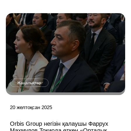
Жаңалықтар
20 желтоқсан 2025
Orbis Group негізін қалаушы Фаррух
Махмудов Токиода өткен «Орталық