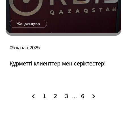
Жаңалықтар
05 қазан 2025
Құрметті клиенттер мен серіктестер!
1
2
3
...
6