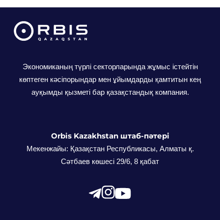
Экономиканың түрлі секторларында жұмыс істейтін
көптеген кәсіпорындар мен ұйымдарды қамтитын кең
ауқымды қызметі бар қазақстандық компания.
Orbis Kazakhstan штаб-пәтері
Мекенжайы: Қазақстан Республикасы, Алматы қ.
Сәтбаев көшесі 29/6, 8 қабат