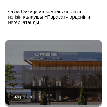
Orbis Qazaqstan компаниясының
негізін қалаушы «Парасат» орденінің
иегері атанды
Жаңалықтар